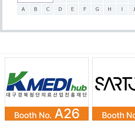
A
B
C
D
E
F
G
H
I