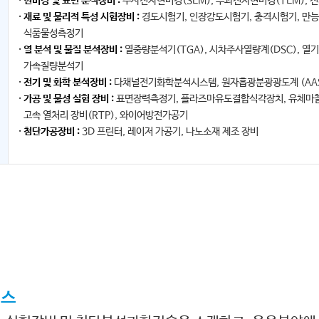
현미경 및 표면 분석장비 :
주사전자현미경(SEM), 투과전자현미경(TEM),
재료 및 물리적 특성 시험장비 :
경도시험기, 인장강도시험기, 충격시험기, 만
식품물성측정기
열 분석 및 물질 분석장비 :
열중량분석기(TGA), 시차주사열량계(DSC), 열기
가속질량분석기
전기 및 화학 분석장비 :
다채널전기화학분석시스템, 원자흡광분광광도계 (AA
가공 및 물성 실험 장비 :
표면장력측정기, 플라즈마유도결합식각장치, 유체마찰
고속 열처리 장비(RTP), 와이어방전가공기
첨단가공장비 :
3D 프린터, 레이저 가공기, 나노소재 제조 장비
런스