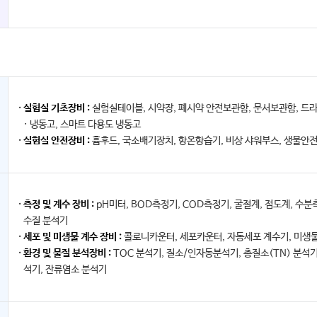
실험실 기초장비 :
실험실테이블, 시약장, 폐시약 안전보관함, 문서보관함, 드
· 냉동고, 스마트 다용도 냉동고
실험실 안전장비 :
흄후드, 국소배기장치, 항온항습기, 비상 샤워부스, 생물안전
측정 및 계수 장비 :
pH미터, BOD측정기, COD측정기, 굴절계, 점도계, 수분
수질 분석기
세포 및 미생물 계수 장비 :
콜로니카운터, 세포카운터, 자동세포 계수기, 미생물
환경 및 물질 분석장비 :
TOC 분석기, 질소/인자동분석기, 총질소(TN) 분석기,
석기, 잔류염소 분석기