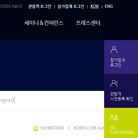
 COEX Hall D
관람객 로그인
참가업체 로그인
KOR
ENG
세미나&컨퍼런스
프레스센터
참가업체
로그인
관람객
사전등록 확인
egenX
EXHIBITION
>
KOREA LAB Autumn
BIZ
PARTNERING