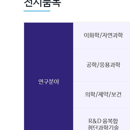
전시품목
이화학/자연과학
공학/응용과학
연구분야
의학/제약/보건
R&D 융복합
첨단과학기술