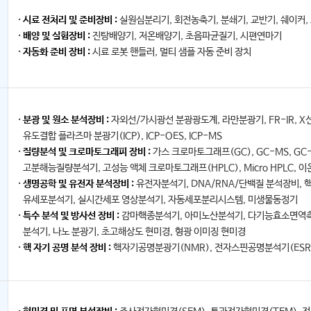
시료 전처리 및 준비장비 :
실원심분리기, 회전농축기, 분쇄기, 교반기, 쉐이커
배양 및 실험장비 :
진탕배양기, 저온배양기, 초음파균질기, 시편연마기
자동화 준비 장비 :
시료 로봇 핸들러, 멀티 샘플 자동 준비 장치
분광 및 원소 분석장비 :
자외선/가시광선 분광광도계, 라만분광기, FR-IR, X
유도결합 플라즈마 분광기(ICP), ICP-OES, ICP-MS
질량분석 및 크로마토그래피 장비 :
가스 크로마토그래프(GC), GC-MS, GC-M
고분해능질량분석기, 고성능 액체 크로마토그래프(HPLC), Micro HPLC, 이온 
생명공학 및 유전자 분석장비 :
유전자분석기, DNA/RNA/단백질 분석장비, 
유세포분석기, 실시간세포 영상분석기, 자동세포분리시스템, 미생물동정기
특수 분석 및 방사선 장비 :
감마핵종분석기, 아미노산분석기, 다기능효소면역측
분석기, 나노 분광기, 초고해상도 현미경, 형광 이미징 현미경
핵 자기 공명 분석 장비 :
핵자기공명분광기(NMR), 전자스핀공명분석기(ESR