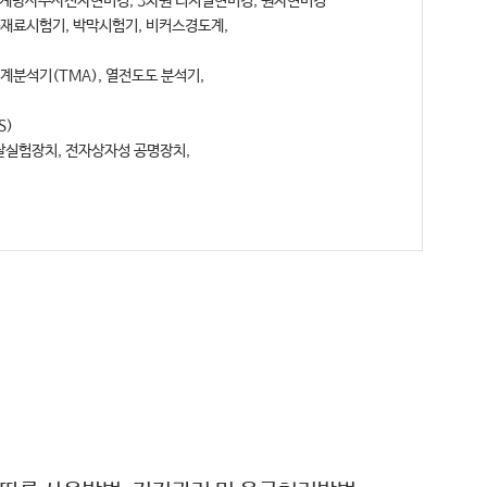
 전계방사주사전자현미경, 3차원 디지털현미경, 원자현미경
능재료시험기, 박막시험기, 비커스경도계,
계분석기(TMA), 열전도도 분석기,
S)
실험장치, 전자상자성 공명장치,