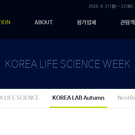
2026. 9. 21(월) - 22(화),
TION
ABOUT
참가업체
관람객
KOREA LIFE SCIENCE WEEK
 LIFE SCIENCE
KOREA LAB Autumn
NextR