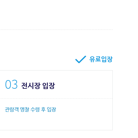
유료입장
03
전시장 입장
관람객 명찰 수령 후 입장