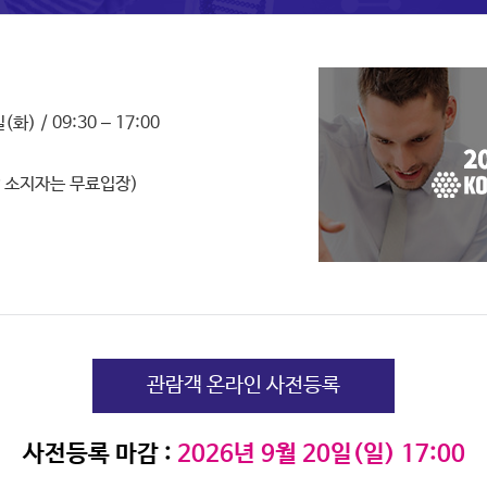
화) / 09:30 – 17:00
 소지자는 무료입장)
관람객 온라인 사전등록
사전등록 마감 :
2026년 9월 20일(일) 17:00