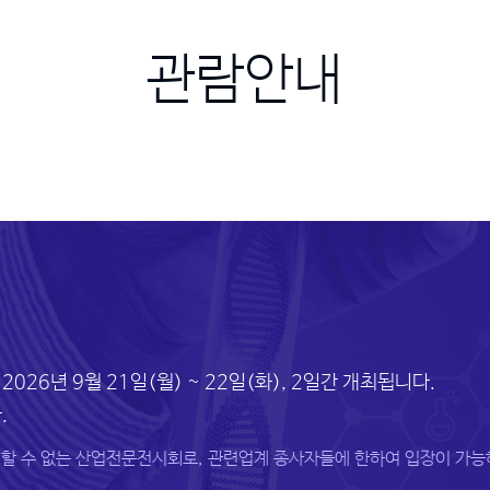
관람안내
026년 9월 21일(월) ~ 22일(화), 2일간 개최됩니다.
.
입할 수 없는 산업전문전시회로, 관련업계 종사자들에 한하여 입장이 가능하