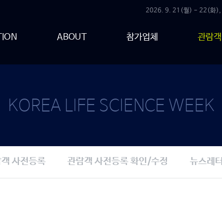
2026. 9. 21(월) - 22(화),
TION
ABOUT
참가업체
관람객
KOREA LIFE SCIENCE WEEK
객 사전등록
관람객 사전등록 확인/수정
뉴스레터