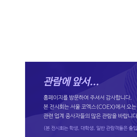
관람에 앞서...
홈페이지를 방문하여 주셔서 감사합니다.
본 전시회는 서울 코엑스(COEX)에서 오는 2
관련 업계 종사자들의 많은 관람을 바랍니다
(본 전시회는 학생, 대학생, 일반 관람객들은 출