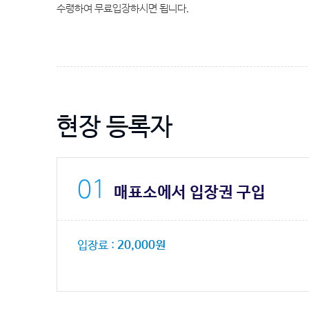
수령하여 무료입장하시면 됩니다.
현장 등록자
01
매표소에서 입장권 구입
입장료 :
20,000원