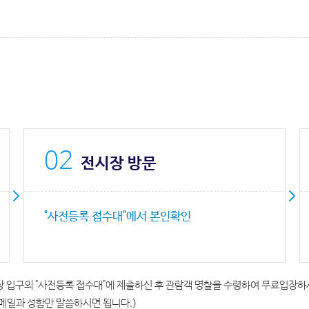
02
전시장 방문
"사전등록 접수대"에서 본인확인
입구의 "사전등록 접수대"에 제출하신 후 관람객 명찰을 수령하여 무료입장하
이메일과 성함만 말씀하시면 됩니다.)