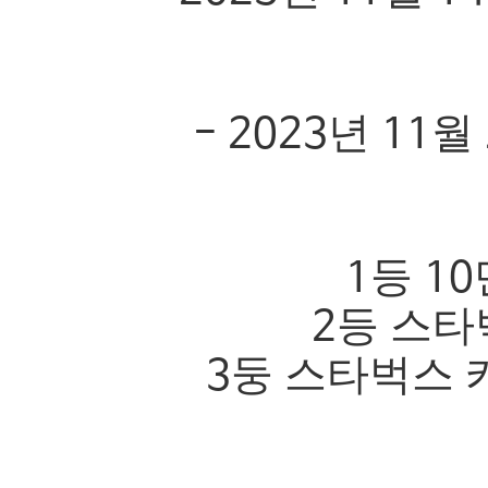
년
월
- 2023
11
등
1
10
등 스
2
둥 스타벅스
3