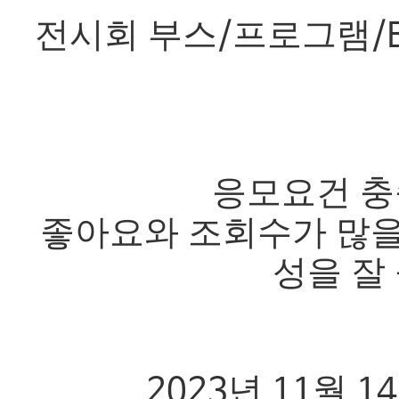
전시회 부스
프로그램
/
/
응모요건 충
좋아요와 조회수가 많
성을 잘
년
월
2023
11
14