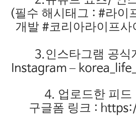
2.
/
필수 해시태그
라이
(
: #
개발
코리아라이프사
#
인스타그램 공식계
3.
–
Instagram
korea_lif
업로드한 피드
4.
구글폼 링크
: http