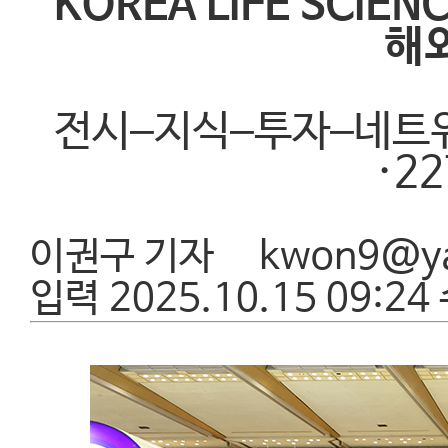
'KOREA LIFE SCIE
해
전시–지식–투자–네트워킹
·2
이권구 기자
kwon9@y
입력 2025.10.15 09:24 