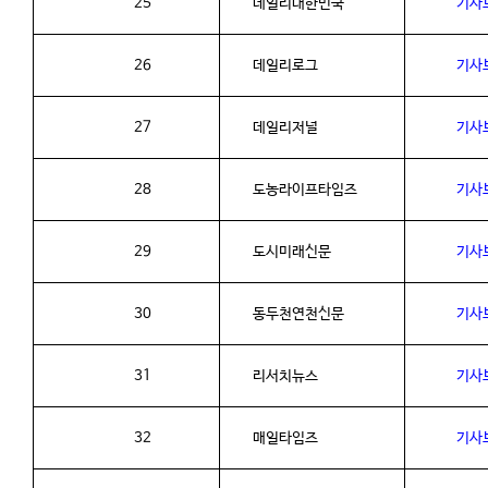
25
데일리대한민국
기사
26
데일리로그
기사
27
데일리저널
기사
28
도농라이프타임즈
기사
29
도시미래신문
기사
30
동두천연천신문
기사
31
리서치뉴스
기사
32
매일타임즈
기사