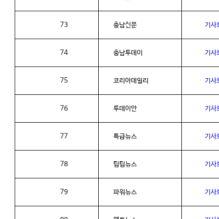
73
충남신문
기사
74
충남투데이
기사
75
코리아데일리
기사
76
투데이안
기사
77
특급뉴스
기사
78
팁팁뉴스
기사
79
파워뉴스
기사