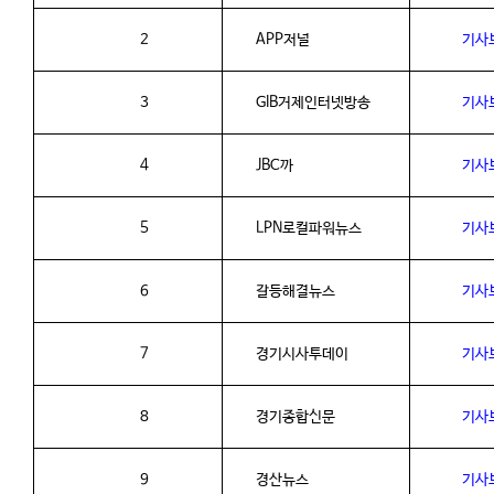
2
APP
저널
기사
3
GIB
거제인터넷방송
기사
4
JBC
까
기사
5
LPN
로컬파워뉴스
기사
6
갈등해결뉴스
기사
7
경기시사투데이
기사
8
경기종합신문
기사
9
경산뉴스
기사