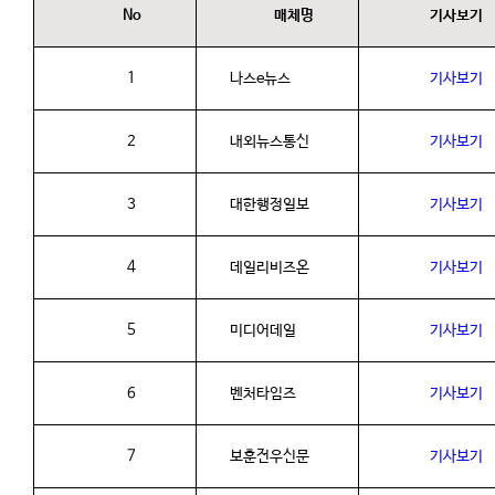
No
매체명
기사보기
1
나스
e
뉴스
기사보기
2
내외뉴스통신
기사보기
3
대한행정일보
기사보기
4
데일리비즈온
기사보기
5
미디어데일
기사보기
6
벤처타임즈
기사보기
7
보훈전우신문
기사보기