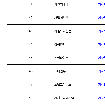
41
사건의내막
기사
42
새백제일보
기사
43
서울복지신문
기사
44
성광일보
기사
45
소비라이프
기사
46
스타인뉴스
기사
47
스틸프라이스
기사
48
시사코리아저널
기사