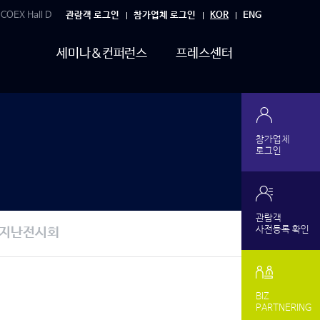
 COEX Hall D
관람객 로그인
참가업체 로그인
KOR
ENG
세미나&컨퍼런스
프레스센터
참가업체
로그인
관람객
사전등록 확인
지난전시회
BIZ
PARTNERING